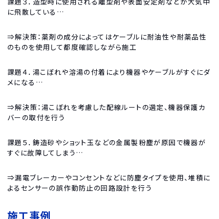
課題３．造型時に使用される離型剤や表面安定剤などが大気中
に飛散している…
⇒解決策：薬剤の成分によってはケーブルに耐油性や耐薬品性
のものを使用して都度確認しながら施工
課題４．湯こぼれや溶湯の付着により機器やケーブルがすぐにダ
メになる…
⇒解決策：湯こぼれを考慮した配線ルートの選定、機器保護カ
バーの取付を行う
課題５．鋳造砂やショット玉などの金属製粉塵が原因で機器が
すぐに故障してしまう…
⇒漏電ブレーカーやコンセントなどに防塵タイプを使用、堆積に
よるセンサーの誤作動防止の回路設計を行う
施工事例