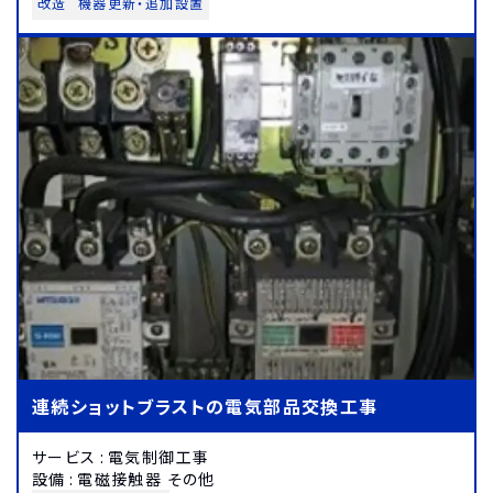
改造
機器更新・追加設置
連続ショットブラストの電気部品交換工事
サービス
:
電気制御工事
設備
:
電磁接触器 その他