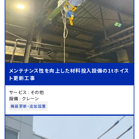
メンテナンス性を向上した材料投入設備の1tホイス
ト更新工事
サービス
:
その他
設備
:
クレーン
機器更新・追加設置