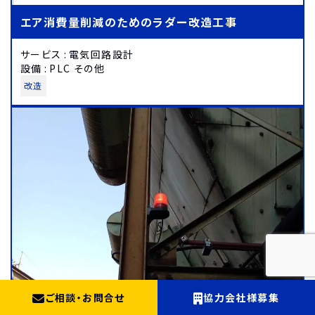
エア消費量削減のためのラダー改造工事
サービス
:
電気回路設計
設備
:
PLC その他
改造
ご相談
・
お問合せ
協力会社様募集