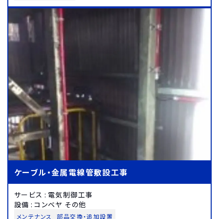
ケーブル・金属電線管敷設工事
サービス
:
電気制御工事
設備
:
コンベヤ その他
メンテナンス
部品交換・追加設置