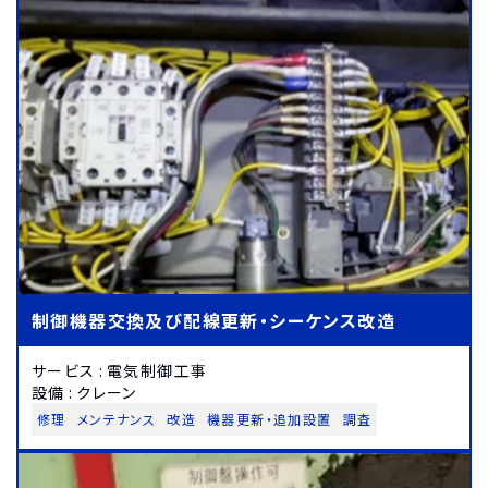
制御機器交換及び配線更新・シーケンス改造
サービス
:
電気制御工事
設備
:
クレーン
修理
メンテナンス
改造
機器更新・追加設置
調査