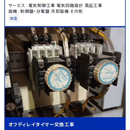
サービス
:
電気制御工事 電気回路設計 高圧工事
設備
:
制御盤・分電盤 冷却設備 その他
改造
オフディレイタイマー交換工事