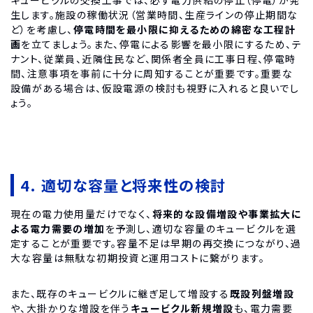
キュービクルの交換工事では、必ず電力供給の停止（停電）が発
生します。施設の稼働状況（営業時間、生産ラインの停止期間な
ど）を考慮し、
停電時間を最小限に抑えるための綿密な工程計
画
を立てましょう。また、停電による影響を最小限にするため、テ
ナント、従業員、近隣住民など、関係者全員に工事日程、停電時
間、注意事項を事前に十分に周知することが重要です。重要な
設備がある場合は、仮設電源の検討も視野に入れると良いでし
ょう。
4. 適切な容量と将来性の検討
現在の電力使用量だけでなく、
将来的な設備増設や事業拡大に
よる電力需要の増加
を予測し、適切な容量のキュービクルを選
定することが重要です。容量不足は早期の再交換につながり、過
大な容量は無駄な初期投資と運用コストに繋がります。
また、既存のキュービクルに継ぎ足して増設する
既設列盤増設
や、大掛かりな増設を伴う
キュービクル新規増設
も、電力需要