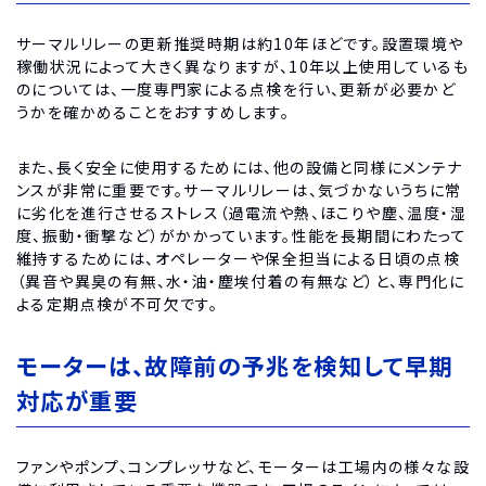
サーマルリレーの更新推奨時期は約10年ほどです。設置環境や
稼働状況によって大きく異なりますが、10年以上使用しているも
のについては、一度専門家による点検を行い、更新が必要かど
うかを確かめることをおすすめします。
また、長く安全に使用するためには、他の設備と同様にメンテナ
ンスが非常に重要です。サーマルリレーは、気づかないうちに常
に劣化を進行させるストレス（過電流や熱、ほこりや塵、温度・湿
度、振動・衝撃など）がかかっています。性能を長期間にわたって
維持するためには、オペレーターや保全担当による日頃の点検
（異音や異臭の有無、水・油・塵埃付着の有無など）と、専門化に
よる定期点検が不可欠です。
モーターは、故障前の予兆を検知して早期
対応が重要
ファンやポンプ、コンプレッサなど、モーターは工場内の様々な設