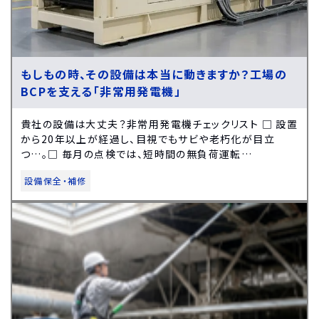
もしもの時、その設備は本当に動きますか？工場の
BCPを支える「非常用発電機」
貴社の設備は大丈夫？非常用発電機チェックリスト □ 設置
から20年以上が経過し、目視でもサビや老朽化が目立
つ…。□ 毎月の点検では、短時間の無負荷運転…
設備保全・補修