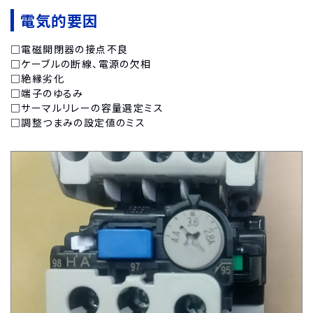
電気的要因
□電磁開閉器の接点不良
□ケーブルの断線、電源の欠相
□絶縁劣化
□端子のゆるみ
□サーマルリレーの容量選定ミス
□調整つまみの設定値のミス