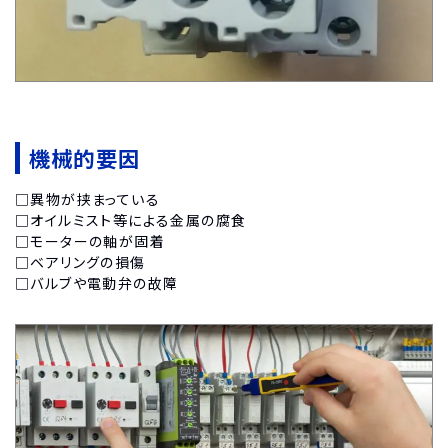
機械的要因
□異物が挟まっている
□オイルミスト等による金属の腐食
□モーターの軸が固着
□ベアリングの損傷
□バルブや電動弁の故障